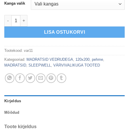
Kanga valik
SLEEPWELL BLACK MULTIPOCKET VEDRUMADRATS MÖÖBLIKA
LISA OSTUKORVI
Tootekood:
var11
Kategooriad:
MADRATSID VEDRUDEGA
,
120x200
,
pehme
,
MADRATSID
,
SLEEPWELL
,
VÄRVIVALIKUGA TOOTED
Kirjeldus
Mõõdud
Toote kirjeldus