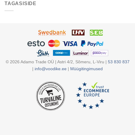
TAGASISIDE
©
2026
Adamo Trade OÜ | Astri 4/2, Sõmeru, L-Viru |
53 830 837
|
info@voodike.ee
|
Müügitingimused