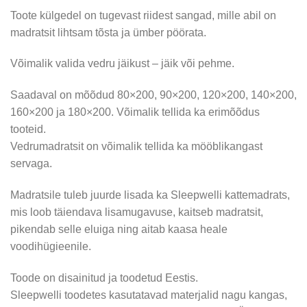
Toote külgedel on tugevast riidest sangad, mille abil on
madratsit lihtsam tõsta ja ümber pöörata.
Võimalik valida vedru jäikust – jäik või pehme.
Saadaval on mõõdud 80×200, 90×200, 120×200, 140×200,
160×200 ja 180×200. Võimalik tellida ka erimõõdus
tooteid.
Vedrumadratsit on võimalik tellida ka mööblikangast
servaga.
Madratsile tuleb juurde lisada ka Sleepwelli kattemadrats,
mis loob täiendava lisamugavuse, kaitseb madratsit,
pikendab selle eluiga ning aitab kaasa heale
voodihügieenile.
Toode on disainitud ja toodetud Eestis.
Sleepwelli toodetes kasutatavad materjalid nagu kangas,