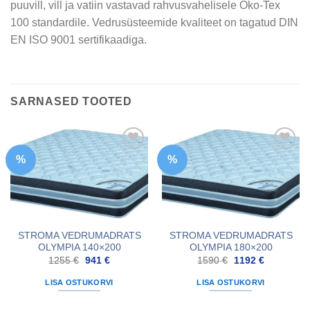
puuvill, vill ja vatiin vastavad rahvusvahelisele Öko-Tex
100 standardile. Vedrusüsteemide kvaliteet on tagatud DIN
EN ISO 9001 sertifikaadiga.
SARNASED TOOTED
%
%
STROMA VEDRUMADRATS
STROMA VEDRUMADRATS
OLYMPIA 140×200
OLYMPIA 180×200
Algne
Praegune
Algne
Praegune
1255
€
941
€
1590
€
1192
€
hind
hind
hind
hind
oli:
on:
oli:
on:
LISA OSTUKORVI
LISA OSTUKORVI
1255 €.
941 €.
1590 €.
1192 €.