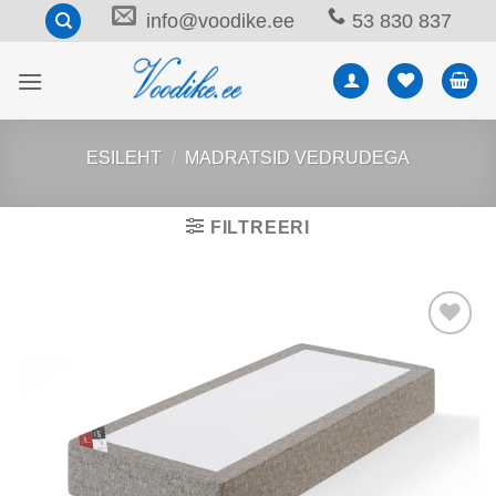
Skip
info@voodike.ee
53 830 837
to
content
ESILEHT
/
MADRATSID VEDRUDEGA
FILTREERI