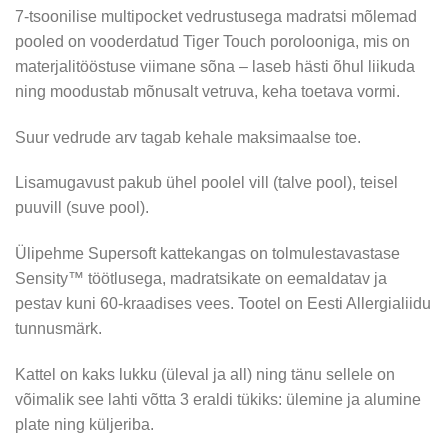
7-tsoonilise multipocket vedrustusega madratsi mõlemad
pooled on vooderdatud Tiger Touch porolooniga, mis on
materjalitööstuse viimane sõna – laseb hästi õhul liikuda
ning moodustab mõnusalt vetruva, keha toetava vormi.
Suur vedrude arv tagab kehale maksimaalse toe.
Lisamugavust pakub ühel poolel vill (talve pool), teisel
puuvill (suve pool).
Ülipehme Supersoft kattekangas on tolmulestavastase
Sensity™ töötlusega, madratsikate on eemaldatav ja
pestav kuni 60-kraadises vees. Tootel on Eesti Allergialiidu
tunnusmärk.
Kattel on kaks lukku (üleval ja all) ning tänu sellele on
võimalik see lahti võtta 3 eraldi tükiks: ülemine ja alumine
plate ning küljeriba.