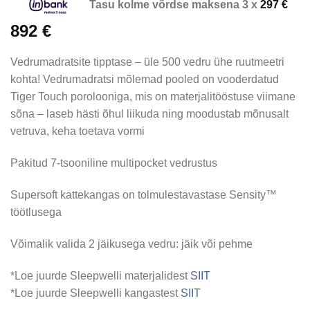
Tasu kolme võrdse maksena 3 x
297
€
892
€
Vedrumadratsite tipptase – üle 500 vedru ühe ruutmeetri
kohta! Vedrumadratsi mõlemad pooled on vooderdatud
Tiger Touch porolooniga, mis on materjalitööstuse viimane
sõna – laseb hästi õhul liikuda ning moodustab mõnusalt
vetruva, keha toetava vormi
Pakitud 7-tsooniline multipocket vedrustus
Supersoft kattekangas on tolmulestavastase Sensity™
töötlusega
Võimalik valida 2 jäikusega vedru: jäik või pehme
*Loe juurde Sleepwelli materjalidest
SIIT
*Loe juurde Sleepwelli kangastest
SIIT