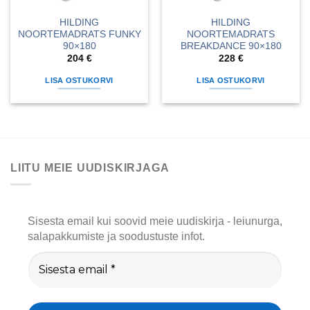
HILDING
HILDING
NOORTEMADRATS FUNKY
NOORTEMADRATS
90×180
BREAKDANCE 90×180
204
€
228
€
LISA OSTUKORVI
LISA OSTUKORVI
LIITU MEIE UUDISKIRJAGA
Sisesta email kui soovid meie uudiskirja - leiunurga,
salapakkumiste ja soodustuste infot.