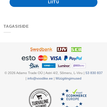
TAGASISIDE
©
2026
Adamo Trade OÜ | Astri 4/2, Sõmeru, L-Viru |
53 830 837
|
info@voodike.ee
|
Müügitingimused